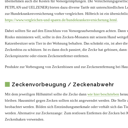
übernehmen auch die Kosten für Vorsorgeimpfungen. Die Versicherungsgesell
PETPLAN und UELZENER) bieten dazu diverse Tarife mit unterschiedlichen Leis
zur Hundekrankenversicherung vorher vergleichen. Hilfreich ist ein übersichtlic
https://www.vergleichen-und-sparen.de/hundekrankenversicherung.html
.
Dabei sollten Sie auf den Einschluss von Vorsorgeaufwendungen achten. Dann w
Risiko minimieren will, sollte in den Zecken-Monaten mit seinem Hund weitge
Katzenbesitzer sein Tier in der Wohnung behalten. Das schränkt ein, ist aber d
Zeckenbiss zu schützen. Ist es dann doch passiert, die Zecke hat gebissen, dann
Zeckenpinzette oder einem Zeckenentferner entfernen.
Produkte zur Vorbeugung von Zeckenbissen und zur Zeckenentfernung bei Haust
Zeckenvorbeugung / Zeckenabwehr
Mit dem jeweiligen Hilfsmittel sollte die Zecke dann
wie hier beschrieben
herau
bleiben. Hausmittel gegen Zecken sollten nicht angewendet werden. Die Stelle a
beobachtet werden. Bilden sich Entzündungsmerkmale oder verhält sich das Tier
werden. Alternative zur Zeckenzange: Zum restlosen Entfernen der Zecken be
Zeckenhaken verwenden.